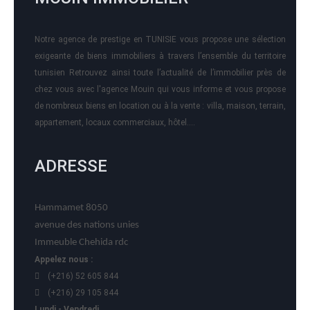
Notre agence de prestige en TUNISIE vous propose une sélection
exigeante de biens immobiliers à travers l’ensemble du territoire
tunisien Retrouvez ainsi toute l’actualité de l’immobilier près de
chez vous avec l'agence Mouin qui vous informe et vous propose
de nombreux biens en location ou à la vente : villa, maison, terrain,
appartement, locaux commerciaux, hôtel….
ADRESSE
Hammamet 8050
avenue des nations unies
Immeuble Chehida rdc
Appelez nous :
(+216) 52 605 844
(+216) 29 105 844
Lundi - Vendredi