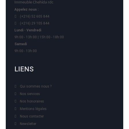
Immeuble Chehida rdc
Appelez nous :
(+216) 52 605 844
(+216) 29 105 844
Lundi - Vendredi
9h:00 - 13h:00 | 15h:00 - 18h:00
Samedi
9h:00 - 13h:00
LIENS
Qui sommes nous ?
Nos services
Nos honoraires
Mentions légales
Nous contacter
Newsletter