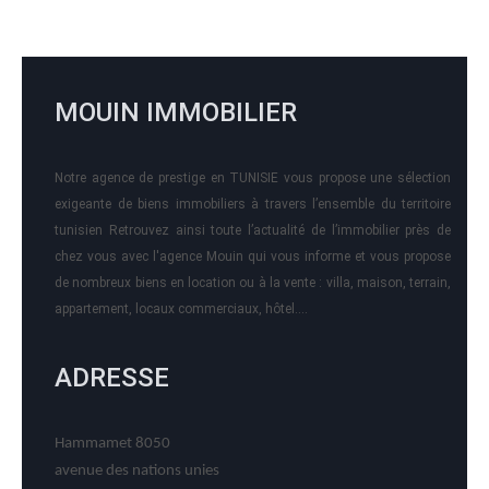
MOUIN IMMOBILIER
Notre agence de prestige en TUNISIE vous propose une sélection
exigeante de biens immobiliers à travers l’ensemble du territoire
tunisien Retrouvez ainsi toute l’actualité de l’immobilier près de
chez vous avec l'agence Mouin qui vous informe et vous propose
de nombreux biens en location ou à la vente : villa, maison, terrain,
appartement, locaux commerciaux, hôtel….
ADRESSE
Hammamet 8050
avenue des nations unies