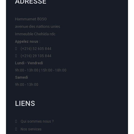
ADRESSE
Hammamet 8050
avenue des nations unies
Immeuble Chehida rdc
Appelez nous :
(+216) 52 605 844
(+216) 29 105 844
Lundi - Vendredi
9h:00 - 13h:00 | 15h:00 - 18h:00
Samedi
9h:00 - 13h:00
LIENS
Qui sommes nous ?
Nos services