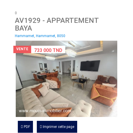
0
AV1929
- APPARTEMENT
BAYA
Hammamet, Hammamet, 8050
VENTE
733 000 TND
PDF
Imprimer cette page