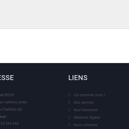
ESSE
LIENS
t 8050
Qui sommes nous ?
es nations unies
Nos services
 Chehida rdc
Nos honoraires
ous :
Mentions légales
 52 605 844
Nous contacter