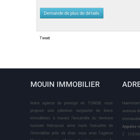
Tweet
MOUIN IMMOBILIER
ADR
Notre agence de prestige en TUNISIE vous
Hammame
propose une sélection exigeante de biens
avenue d
immobiliers à travers l’ensemble du territoire
Immeuble
tunisien Retrouvez ainsi toute l’actualité de
Appelez n
l’immobilier près de chez vous avec l'agence
(+216)