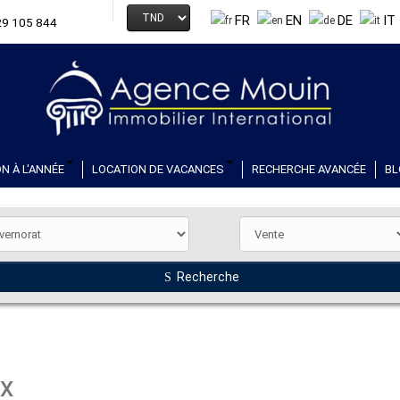
FR
EN
DE
IT
29 105 844
N À L'ANNÉE
LOCATION DE VACANCES
RECHERCHE AVANCÉE
BL
Recherche
EX