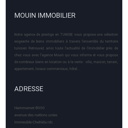
MOUIN IMMOBILIER
Notre agence de prestige en TUNISIE vous propose une sélection
exigeante de biens immobiliers à travers l’ensemble du territoire
tunisien Retrouvez ainsi toute l’actualité de l’immobilier près de
chez vous avec l'agence Mouin qui vous informe et vous propose
de nombreux biens en location ou à la vente : villa, maison, terrain,
appartement, locaux commerciaux, hôtel….
ADRESSE
Hammamet 8050
avenue des nations unies
Immeuble Chehida rdc