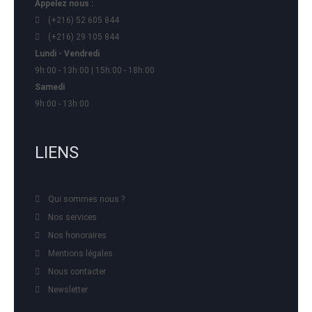
Appelez nous :
(+216) 52 605 844
(+216) 29 105 844
Lundi - Vendredi
9h:00 - 13h:00 | 15h:00 - 18h:00
Samedi
9h:00 - 13h:00
LIENS
Qui sommes nous ?
Nos services
Nos honoraires
Mentions légales
Nous contacter
Newsletter