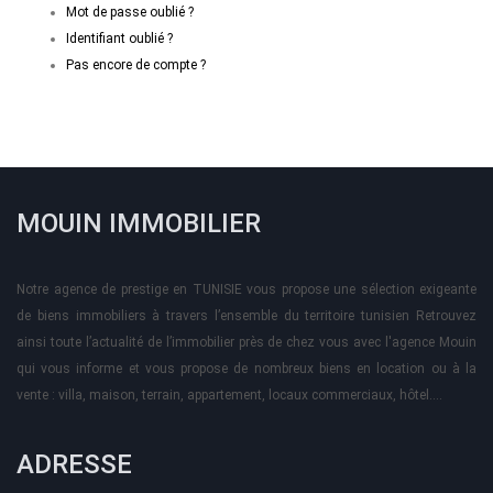
Mot de passe oublié ?
Identifiant oublié ?
Pas encore de compte ?
MOUIN IMMOBILIER
Notre agence de prestige en TUNISIE vous propose une sélection exigeante
de biens immobiliers à travers l’ensemble du territoire tunisien Retrouvez
ainsi toute l’actualité de l’immobilier près de chez vous avec l'agence Mouin
qui vous informe et vous propose de nombreux biens en location ou à la
vente : villa, maison, terrain, appartement, locaux commerciaux, hôtel….
ADRESSE