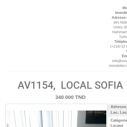
Mo
Immobil
Adresse
des Nat
Unies, 8
Hammame
Tuni
Télépho
(+216) 52
Éma
info@mou
immobilier
AV1154, LOCAL SOFIA
340 000 TND
Adresse
Lac, Lac
Catégorie
Locaux