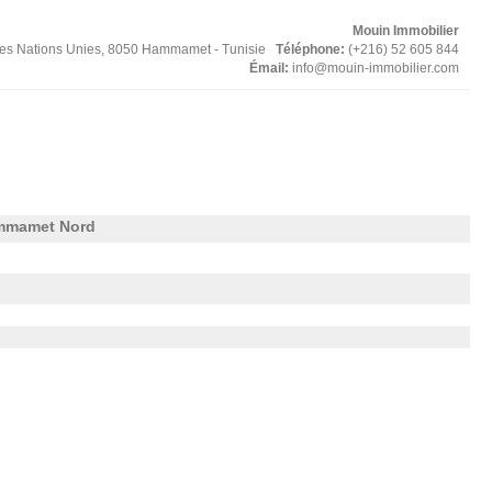
Mouin Immobilier
des Nations Unies, 8050 Hammamet - Tunisie
Téléphone:
(+216) 52 605 844
Émail:
info@mouin-immobilier.com
mmamet Nord