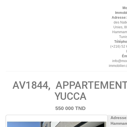
Mo
Immobil
Adresse
des Nat
Unies, 8
Hammame
Tuni
Télépho
(+216) 52
Éma
info@mou
immobilier
AV1844, APPARTEMEN
YUCCA
550 000 TND
Adresse
Hammam