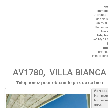
Mo
Immobil
Adresse:
des Nati
Unies, 8
Hammame
Tuni
Télépho
(+216) 52 
Éma
info@mou
immobilier.
AV1780, VILLA BIANCA
Téléphonez pour obtenir le prix de ce bien
Adresse
Hammam
Hammam
8050