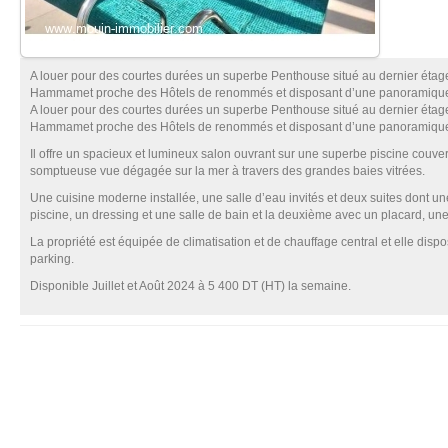
A louer pour des courtes durées un superbe Penthouse situé au dernier éta
Hammamet proche des Hôtels de renommés et disposant d’une panoramique 
A louer pour des courtes durées un superbe Penthouse situé au dernier éta
Hammamet proche des Hôtels de renommés et disposant d’une panoramique 
Il offre un spacieux et lumineux salon ouvrant sur une superbe piscine couver
somptueuse vue dégagée sur la mer à travers des grandes baies vitrées.
Une cuisine moderne installée, une salle d’eau invités et deux suites dont un
piscine, un dressing et une salle de bain et la deuxième avec un placard, une
La propriété est équipée de climatisation et de chauffage central et elle dis
parking.
Disponible Juillet et Août 2024 à 5 400 DT (HT) la semaine.