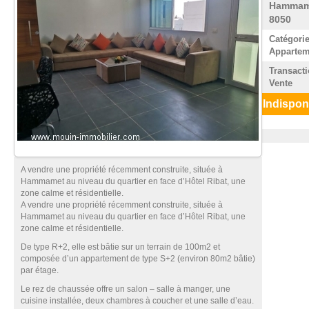
Hammam
8050
Catégorie
Appartem
Transacti
Vente
Indispon
A vendre une propriété récemment construite, située à
Hammamet au niveau du quartier en face d’Hôtel Ribat, une
zone calme et résidentielle.
A vendre une propriété récemment construite, située à
Hammamet au niveau du quartier en face d’Hôtel Ribat, une
zone calme et résidentielle.
De type R+2, elle est bâtie sur un terrain de 100m2 et
composée d’un appartement de type S+2 (environ 80m2 bâtie)
par étage.
Le rez de chaussée offre un salon – salle à manger, une
cuisine installée, deux chambres à coucher et une salle d’eau.