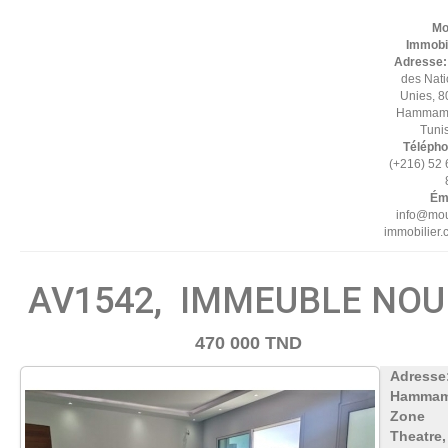
Mo
Immobil
Adresse
des Nat
Unies, 8
Hammame
Tuni
Télépho
(+216) 52
Éma
info@mou
immobilier
AV1542, IMMEUBLE NOU
470 000 TND
Adresse
Hammam
Zone
Theatre,