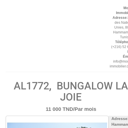
Mo
Immobil
Adresse
des Nat
Unies, 8
Hammame
Tuni
Télépho
(+216) 52
Éma
info@mou
immobilier
AL1772, BUNGALOW LA
JOIE
11 000 TND/Par mois
Adresse
Hammam