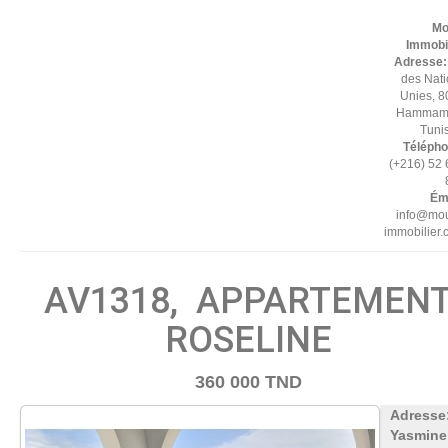
Mo
Immobil
Adresse
des Nat
Unies, 8
Hammame
Tuni
Télépho
(+216) 52
Éma
info@mou
immobilier
AV1318, APPARTEMEN
ROSELINE
360 000 TND
Adresse
Yasmine