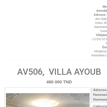
Mo
Immobil
Adresse:
des Nati
Unies, 8
Hammame
Tuni
Télépho
(+216) 52 
Éma
info@mou
immobilier.
AV506, VILLA AYOUB
480 000 TND
Adresse
Hammam
Hammam
Catégorie