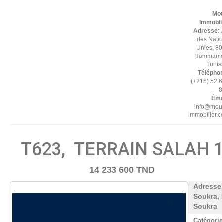
Mo
Immobil
Adresse:
des Nati
Unies, 8
Hammamet
Tuni
Télépho
(+216) 52 
8
Éma
info@mou
immobilier.
T623, TERRAIN SALAH 
14 233 600 TND
Adresse
Soukra,
Soukra
Catégorie